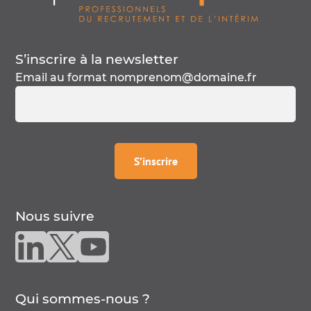
S’inscrire à la
newsletter
Email au format
nomprenom@domaine.fr
à la
newsletter
S’inscrire
Nous suivre
Nous suivre sur linkedin
Nous suivre sur twitter
Nous suivre sur youtube
Qui sommes-nous ?