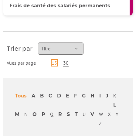
Frais de santé des salariés permanents
pertinence ou ancienneté des rés
Trier par
Vues par page
15
30
K
Tous
A
B
C
D
E
F
G
H
I
J
L
N
Q
U
W
X
Y
M
O
P
R
S
T
V
Z