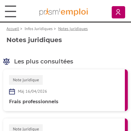
Aller au contenu principal
Aller à la navigation principale
Aller aux liens pied de page
Prism’emploi, retour à l'accueil
Mon
Accueil
>
Infos Juridiques
>
Notes juridiques
Notes juridiques
Les plus consultées
Note juridique
Màj 16/04/2026
Frais professionnels
Note juridique