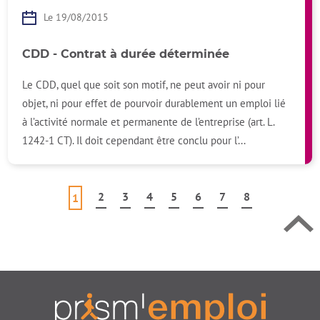
Le 19/08/2015
CDD - Contrat à durée déterminée
Le CDD, quel que soit son motif, ne peut avoir ni pour
Retour en h
objet, ni pour effet de pourvoir durablement un emploi lié
à l’activité normale et permanente de l’entreprise (art. L.
1242-1 CT). Il doit cependant être conclu pour l’...
2
3
4
5
6
7
8
1