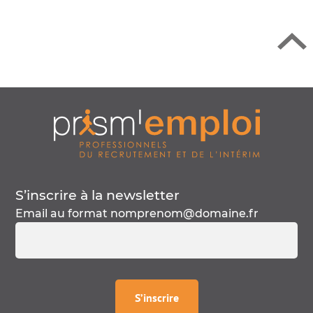
S’inscrire à la
newsletter
Email au format
nomprenom@domaine.fr
à la
newsletter
S’inscrire