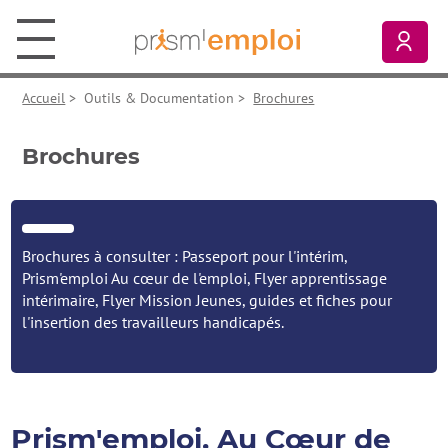
Aller au contenu principal
Aller à la navigation principale
Aller aux liens pied de page
Prism’emploi, retour à l'accueil
Mon
Accueil
>
Outils & Documentation
>
Brochures
Brochures
Brochures à consulter : Passeport pour l'intérim,
Prism'emploi Au cœur de l'emploi, Flyer apprentissage
intérimaire, Flyer Mission Jeunes, guides et fiches pour
l'insertion des travailleurs handicapés.
Prism'emploi, Au Cœur de