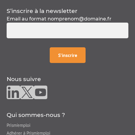
S’inscrire à la
newsletter
Email au format
nomprenom@domaine.fr
à la
newsletter
S’inscrire
Nous suivre
Nous suivre sur linkedin
Nous suivre sur twitter
Nous suivre sur youtube
Qui sommes-nous ?
Prism'emploi
Adhérer à Prism’emploi