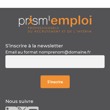
S’inscrire à la
newsletter
Email au format
nomprenom@domaine.fr
à la
newsletter
S’inscrire
Nous suivre
Nous suivre sur linkedin
Nous suivre sur twitter
Nous suivre sur youtube