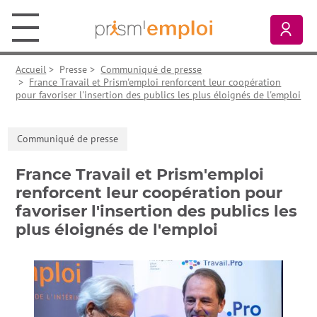
Aller au contenu principal
Aller à la navigation principale
Aller aux liens pied de page
Prism’emploi, retour à l'accueil
Mon
Accueil
>
Presse
>
Communiqué de presse
>
France Travail et Prism'emploi renforcent leur coopération
pour favoriser l'insertion des publics les plus éloignés de l'emploi
Communiqué de presse
France Travail et Prism'emploi
renforcent leur coopération pour
favoriser l'insertion des publics les
plus éloignés de l'emploi