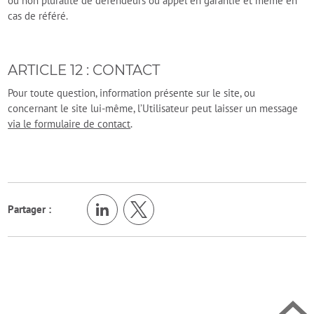
ou non pluralité de défendeurs ou appel en garantie et même en
cas de référé.
ARTICLE 12 : CONTACT
Pour toute question, information présente sur le site, ou
concernant le site lui-même, l’Utilisateur peut laisser un message
via le formulaire de contact
.
Retour en h
Partager :