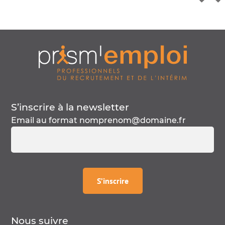
S’inscrire à la
newsletter
Email au format
nomprenom@domaine.fr
à la
newsletter
S’inscrire
Nous suivre