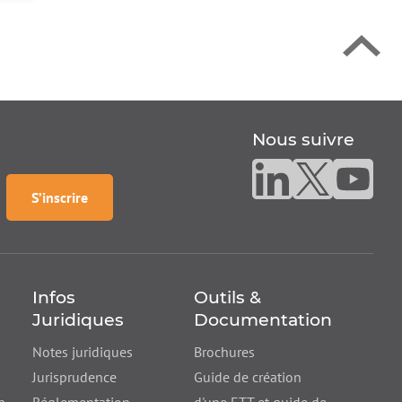
Nous suivre
Nous suivre sur linke
Nous suivre sur
Nous suiv
à la
newsletter
S’inscrire
Infos
Outils &
Juridiques
Documentation
Notes juridiques
Brochures
Jurisprudence
Guide de création