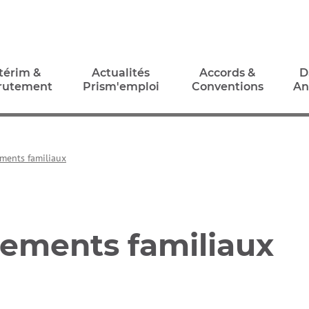
térim &
Actualités
Accords &
D
rutement
Prism'emploi
Conventions
An
térim &
Actualités
Accords &
D
rutement
Prism'emploi
Conventions
An
ments familiaux
ements familiaux