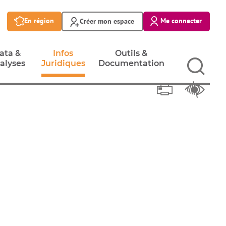
En région
Me connecter
Créer mon espace
ata &
Infos
Outils &
alyses
Juridiques
Documentation
Imprimer
ata &
Infos
Outils &
Réglage
alyses
Juridiques
Documentation