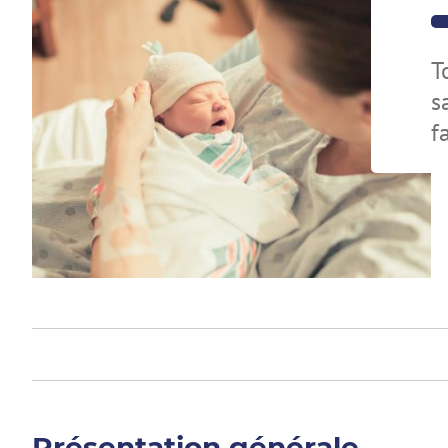
T
s
f
Présentation générale