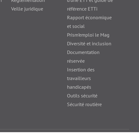
n
Réglementation
d'une ETT et guide de
Veille juridique
référence ETTi
Rapport économique
et social
Prism’emploi le Mag
Diversité et inclusion
Documentation
réservée
Insertion des
travailleurs
handicapés
Outils sécurité
Sécurité routière