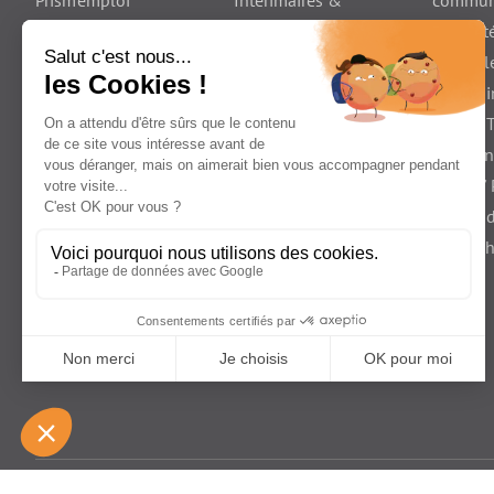
Prism’emploi
Intérimaires &
communi
Vie du syndicat
Candidats
Diversité
Entreprises
contre l
utilisatrices
discrimi
France T
Les jeu
Santé /
Travail 
/ Détac