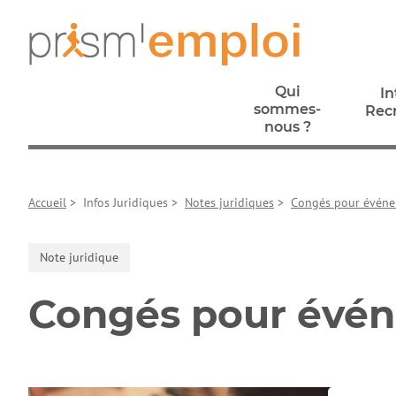
Aller au contenu principal
Aller à la navigation principale
Aller aux liens pied de page
Prism’emploi, retour à l'accueil
Qui
In
sommes-
Rec
nous ?
In
Qui
Rec
sommes-
Accueil
>
Infos Juridiques
>
Notes juridiques
>
Congés pour événe
nous ?
Note juridique
Congés pour évén