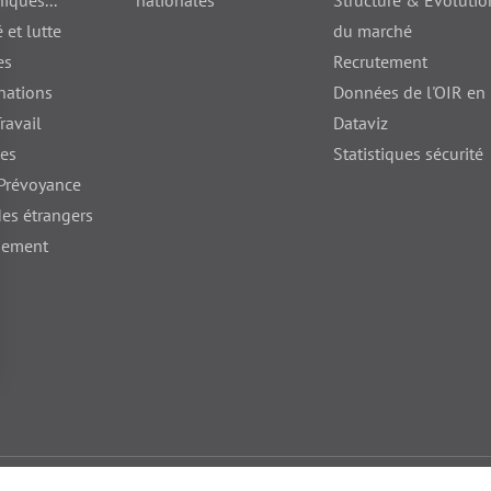
qués...
nationales
Structure & Evolutio
 et lutte
du marché
es
Recrutement
nations
Données de l'OIR en
ravail
Dataviz
nes
Statistiques sécurité
 Prévoyance
des étrangers
hement