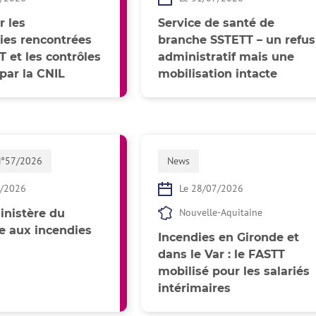
r les
Service de santé de
ies rencontrées
branche SSTETT – un refus
T et les contrôles
administratif mais une
par la CNIL
mobilisation intacte
N°57/2026
News
7/2026
Le 28/07/2026
Nouvelle-Aquitaine
nistère du
ée aux incendies
Incendies en Gironde et
dans le Var : le FASTT
mobilisé pour les salariés
intérimaires