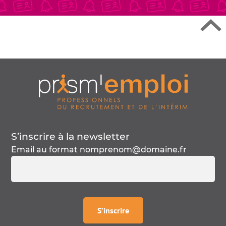
S’inscrire à la
newsletter
Email au format
nomprenom@domaine.fr
à la
newsletter
S’inscrire