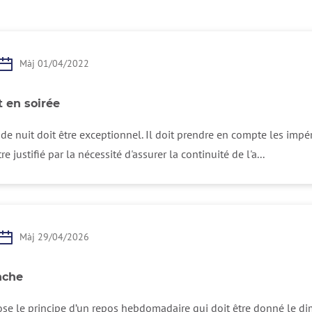
Màj 01/04/2022
t en soirée
 de nuit doit être exceptionnel. Il doit prendre en compte les impér
tre justifié par la nécessité d'assurer la continuité de l'a...
Màj 29/04/2026
nche
ose le principe d’un repos hebdomadaire qui doit être donné le dim