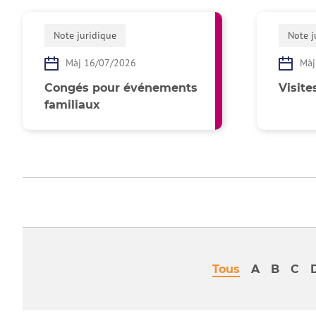
Note juridique
Note j
Màj 16/07/2026
Màj
Congés pour événements
Visite
familiaux
Tous
A
B
C