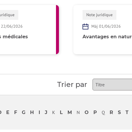
uridique
Note juridique
 22/06/2026
Màj 01/06/2026
s médicales
Avantages en natur
pertinence o
Trier par
K
N
Q
D
E
F
G
H
I
J
L
M
O
P
R
S
T