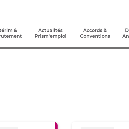
térim &
Actualités
Accords &
D
rutement
Prism'emploi
Conventions
An
térim &
Actualités
Accords &
D
rutement
Prism'emploi
Conventions
An