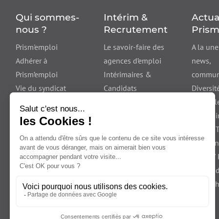
Qui sommes-
Intérim &
Actua
nous ?
Recrutement
Prism
Prism'emploi
Le savoir-faire des
A la une
Adhérer à
agences d’emploi
news
,
Prism’emploi
Intérimaires &
communi
Vie du syndicat
Candidats
Diversité
Entreprises
contre l
utilisatrices
discrimi
France T
Les jeu
Santé /
Travail 
/ Détac