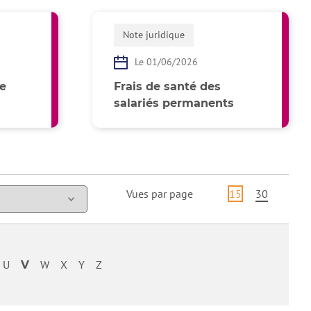
Note juridique
Le 01/06/2026
e
Frais de santé des
salariés permanents
Vues par page
15
30
u ancienneté des résultats
U
W
X
Y
Z
V