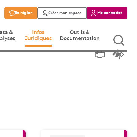
En région
Me connecter
Créer mon espace
ata &
Infos
Outils &
alyses
Juridiques
Documentation
Imprimer
ata &
Infos
Outils &
Réglage
alyses
Juridiques
Documentation