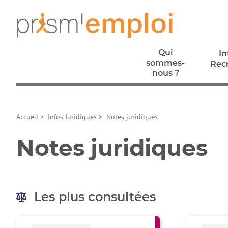
Aller au contenu principal
Aller à la navigation principale
Aller aux liens pied de page
Prism’emploi, retour à l'accueil
Qui
In
sommes-
Rec
nous ?
In
Qui
Rec
sommes-
Accueil
>
Infos Juridiques
>
Notes juridiques
nous ?
Notes juridiques
Les plus consultées