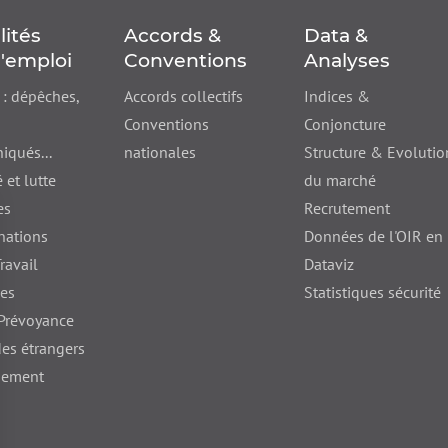
lités
Accords &
Data &
'emploi
Conventions
Analyses
 : dépêches,
Accords collectifs
Indices &
Conventions
Conjoncture
qués...
nationales
Structure & Evolutio
 et lutte
du marché
es
Recrutement
nations
Données de l'OIR en
ravail
Dataviz
nes
Statistiques sécurité
 Prévoyance
des étrangers
hement