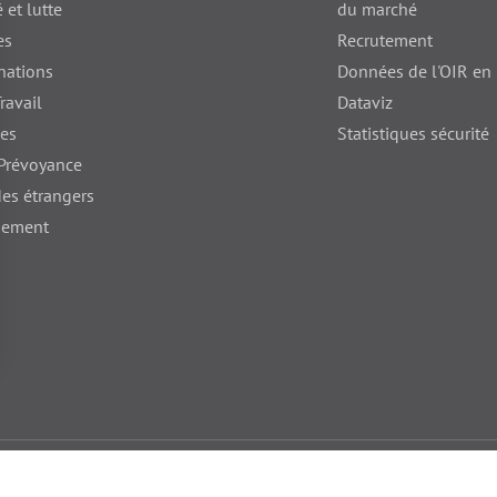
 et lutte
du marché
es
Recrutement
nations
Données de l'OIR en
ravail
Dataviz
nes
Statistiques sécurité
 Prévoyance
des étrangers
hement
ions
Prism'emploi le Blog
Informations légales
Déclaration d’ac