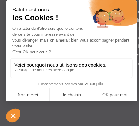
Vie du syndicat
Candidats
Diversité
Entreprises
contre l
utilisatrices
discrimi
France T
Les jeu
Santé /
Travail 
/ Détac
Presse
En région
Foire Aux Quest