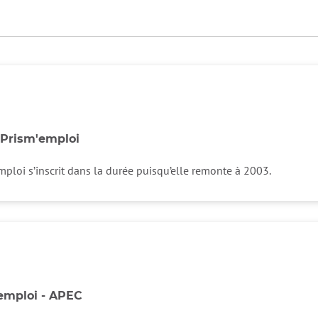
us ou par régions
t Prism'emploi
emploi s’inscrit dans la durée puisqu’elle remonte à 2003.
emploi - APEC