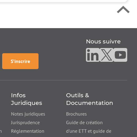
Nous suivre
Nous suivre sur linke
Nous suivre sur
Nous suiv
à la
newsletter
S’inscrire
Infos
Outils &
Juridiques
Documentation
Notes juridiques
Brochures
Jurisprudence
Guide de création
n
Réglementation
d'une ETT et guide de