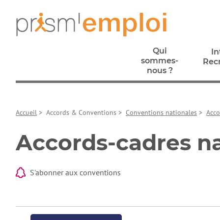
Aller au contenu principal
Aller à la navigation principale
Aller aux liens pied de page
Prism’emploi, retour à l'accueil
Qui
In
sommes-
Rec
nous ?
In
Qui
Rec
sommes-
Accueil
>
Accords & Conventions
>
Conventions nationales
>
Acco
nous ?
Accords-cadres n
S'abonner aux conventions