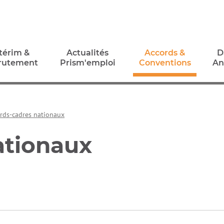
térim &
Actualités
Accords &
D
rutement
Prism'emploi
Conventions
An
térim &
Actualités
Accords &
D
rutement
Prism'emploi
Conventions
An
rds-cadres nationaux
ationaux