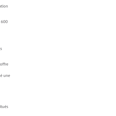
ation
1 600
ts
offre
pé une
itués