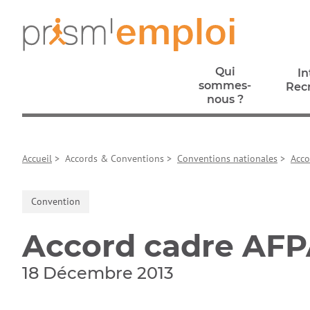
Aller au contenu principal
Aller à la navigation principale
Aller aux liens pied de page
Prism’emploi, retour à l'accueil
Qui
In
sommes-
Rec
nous ?
In
Qui
Rec
sommes-
Accueil
>
Accords & Conventions
>
Conventions nationales
>
Acco
nous ?
Convention
Accord cadre AFP
18 Décembre 2013