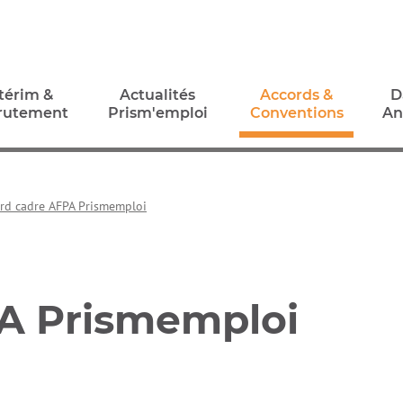
térim &
Actualités
Accords &
D
rutement
Prism'emploi
Conventions
An
térim &
Actualités
Accords &
D
rutement
Prism'emploi
Conventions
An
rd cadre AFPA Prismemploi
A Prismemploi