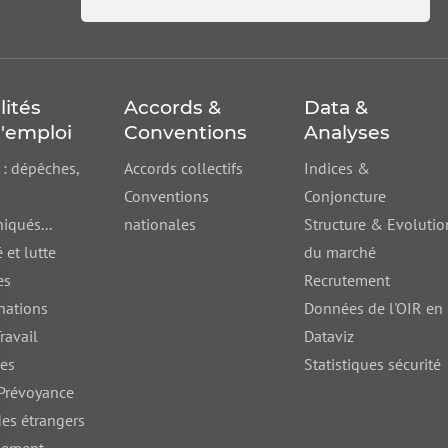
lités
Accords &
Data &
'emploi
Conventions
Analyses
 : dépêches,
Accords collectifs
Indices &
Conventions
Conjoncture
qués...
nationales
Structure & Evolutio
 et lutte
du marché
es
Recrutement
nations
Données de l'OIR en
ravail
Dataviz
nes
Statistiques sécurité
 Prévoyance
des étrangers