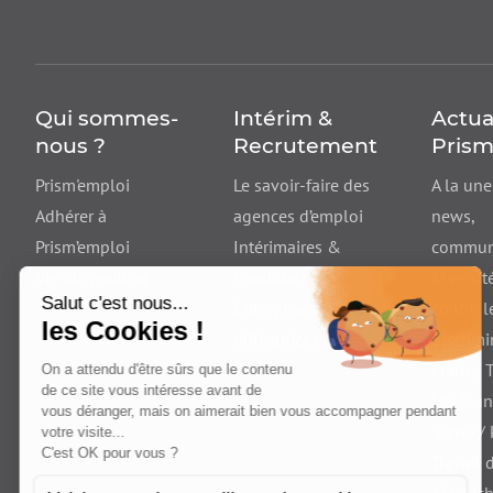
Qui sommes-
Intérim &
Actua
nous ?
Recrutement
Prism
Prism'emploi
Le savoir-faire des
A la une
Adhérer à
agences d’emploi
news
,
Prism’emploi
Intérimaires &
communi
Vie du syndicat
Candidats
Diversité
Entreprises
contre l
utilisatrices
discrimi
France T
Les jeu
Santé /
Travail 