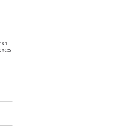
r en
tences