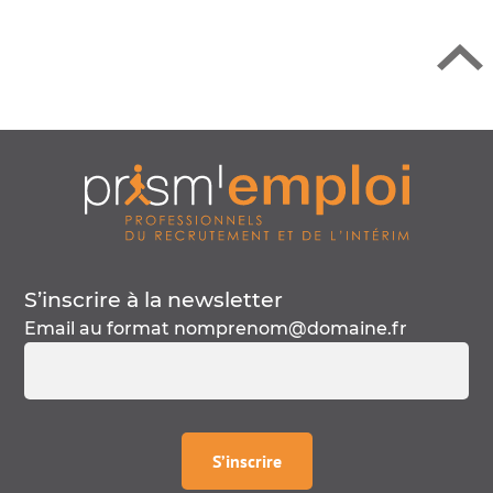
S’inscrire à la
newsletter
Email au format
nomprenom@domaine.fr
à la
newsletter
S’inscrire