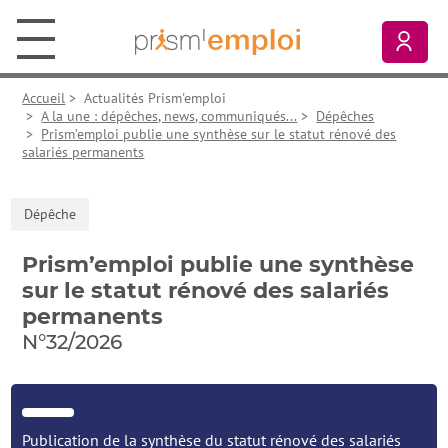
Aller au contenu principal
Aller à la navigation principale
Aller aux liens pied de page
Prism’emploi, retour à l'accueil
Mon
Accueil
>
Actualités Prism'emploi
>
A la une : dépêches, news, communiqués...
>
Dépêches
>
Prism’emploi publie une synthèse sur le statut rénové des
salariés permanents
Dépêche
Prism’emploi publie une synthèse
sur le statut rénové des salariés
permanents
N°32/2026
Publication de la synthèse du statut rénové des salariés