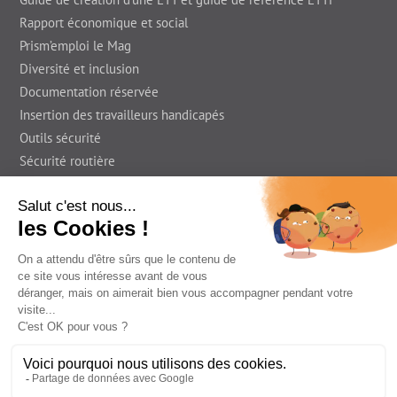
Rapport économique et social
Prism’emploi le Mag
Diversité et inclusion
Documentation réservée
Insertion des travailleurs handicapés
Outils sécurité
Sécurité routière
Presse
En région
Foire Aux Questions
Prism'emploi le Blog
Informations légales
Déclaration d’accessibilité
Contact