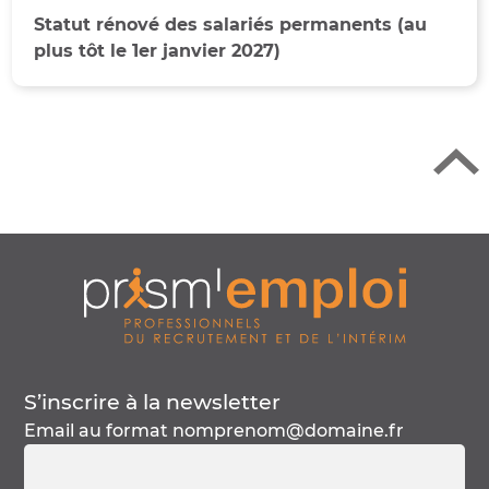
Retour en h
Statut rénové des salariés permanents (au
plus tôt le 1er janvier 2027)
S’inscrire à la
newsletter
Email au format
nomprenom@domaine.fr