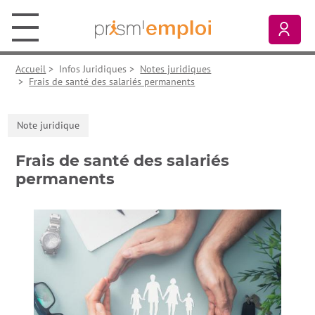
Aller au contenu principal
Aller à la navigation principale
Aller aux liens pied de page
Prism’emploi, retour à l'accueil
Mon
Accueil
>
Infos Juridiques
>
Notes juridiques
>
Frais de santé des salariés permanents
Note juridique
Frais de santé des salariés
permanents