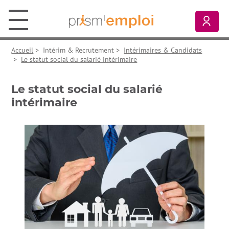
Aller au contenu principal
Aller à la navigation principale
Aller aux liens pied de page
Prism’emploi, retour à l'accueil
Mon
Accueil
>
Intérim & Recrutement
>
Intérimaires & Candidats
>
Le statut social du salarié intérimaire
Le statut social du salarié
intérimaire