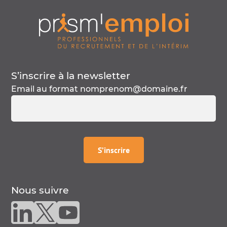
S’inscrire à la
newsletter
Email au format
nomprenom@domaine.fr
à la
newsletter
S’inscrire
Nous suivre
Nous suivre sur linkedin
Nous suivre sur twitter
Nous suivre sur youtube