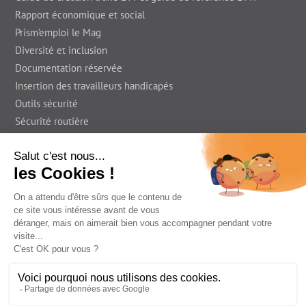
Rapport économique et social
Prism’emploi le Mag
Diversité et inclusion
Documentation réservée
Insertion des travailleurs handicapés
Outils sécurité
Sécurité routière
Presse
En région
Foire Aux Questions
Prism'emploi le Blog
Informations légales
Déclaration d’accessibilité
Contact