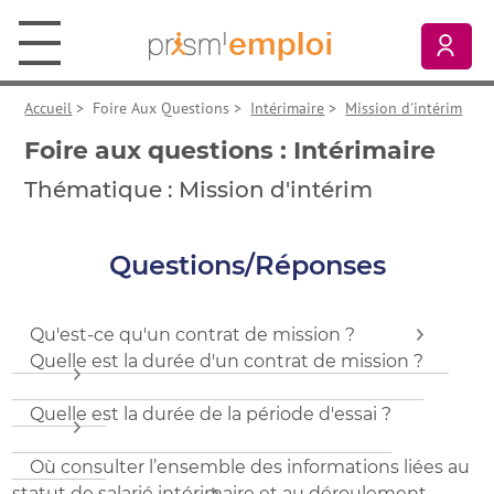
Aller au contenu principal
Aller à la navigation principale
Aller aux liens pied de page
Prism’emploi, retour à l'accueil
Mon
Accueil
>
Foire Aux Questions
>
Intérimaire
>
Mission d'intérim
Foire aux questions : Intérimaire
Thématique : Mission d'intérim
Questions/Réponses
Qu'est-ce qu'un contrat de mission ?
Quelle est la durée d'un contrat de mission ?
Quelle est la durée de la période d'essai ?
Où consulter l’ensemble des informations liées au
statut de salarié intérimaire et au déroulement