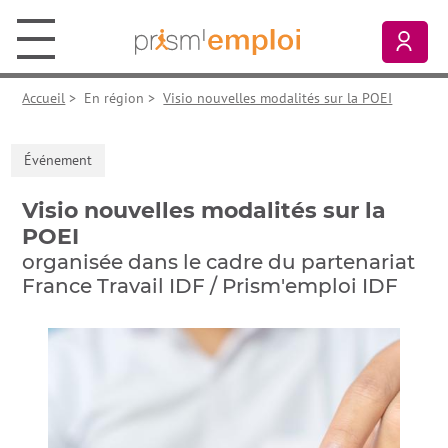
Aller au contenu principal
Aller à la navigation principale
Aller aux liens pied de page
Prism’emploi, retour à l'accueil
Mon
Accueil
>
En région
>
Visio nouvelles modalités sur la POEI
Événement
Visio nouvelles modalités sur la
POEI
organisée dans le cadre du partenariat
France Travail IDF / Prism'emploi IDF