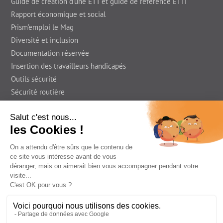
Guide de création d'une ETT et guide de référence ETTi
Rapport économique et social
Prism’emploi le Mag
Diversité et inclusion
Documentation réservée
Insertion des travailleurs handicapés
Outils sécurité
Sécurité routière
Presse
En région
Foire Aux Questions
Prism'emploi le Blog
Informations légales
Déclaration d’accessibilité
Contact