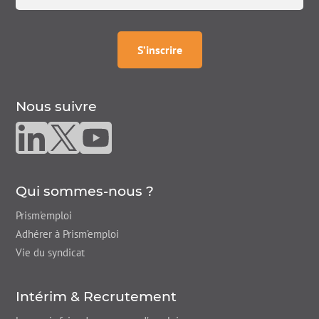
à la
newsletter
S’inscrire
Nous suivre
Nous suivre sur linkedin
Nous suivre sur twitter
Nous suivre sur youtube
Qui sommes-nous ?
Prism'emploi
Adhérer à Prism’emploi
Vie du syndicat
Intérim & Recrutement