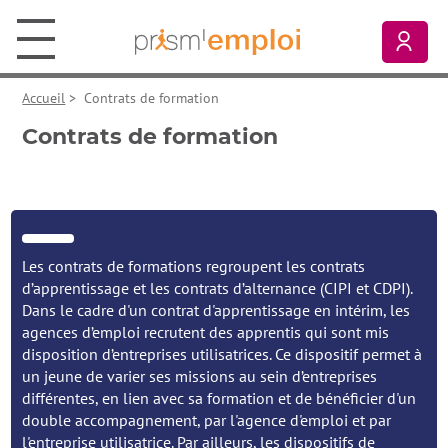
Aller au contenu principal
Aller à la navigation principale
Aller aux liens pied de page
Prism’emploi, retour à l'accueil
Mon
Accueil
>
Contrats de formation
Contrats de formation
Les contrats de formations regroupent les contrats
d’apprentissage et les contrats d’alternance (CIPI et CDPI).
Dans le cadre d'un contrat d'apprentissage en intérim, les
agences d’emploi recrutent des apprentis qui sont mis
disposition d’entreprises utilisatrices. Ce dispositif permet à
un jeune de varier ses missions au sein d’entreprises
différentes, en lien avec sa formation et de bénéficier d'un
double accompagnement, par l'agence d'emploi et par
l'entreprise utilisatrice. Par ailleurs, les dispositifs de