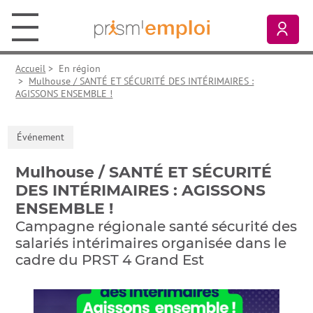
Aller au contenu principal
Aller à la navigation principale
Aller aux liens pied de page
Prism’emploi, retour à l'accueil
Mon
Accueil
>
En région
>
Mulhouse / SANTÉ ET SÉCURITÉ DES INTÉRIMAIRES :
AGISSONS ENSEMBLE !
Événement
Mulhouse / SANTÉ ET SÉCURITÉ
DES INTÉRIMAIRES : AGISSONS
ENSEMBLE !
Campagne régionale santé sécurité des
salariés intérimaires organisée dans le
cadre du PRST 4 Grand Est