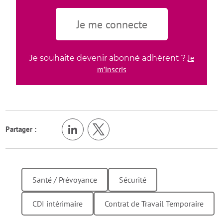
Je me connecte
Je
Je souhaite devenir abonné adhérent ?
m’inscris
Partager :
Retour en h
Santé / Prévoyance
Sécurité
CDI intérimaire
Contrat de Travail Temporaire