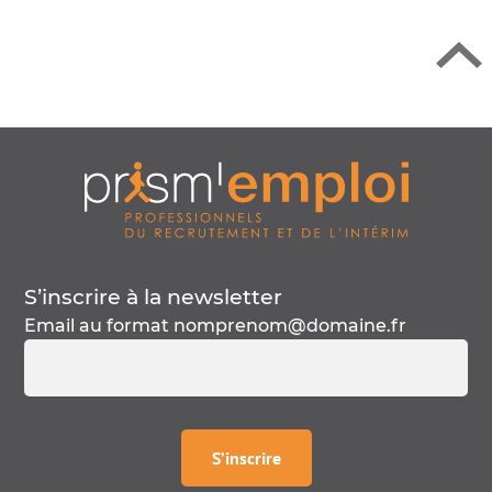
S’inscrire à la
newsletter
Email au format
nomprenom@domaine.fr
à la
newsletter
S’inscrire