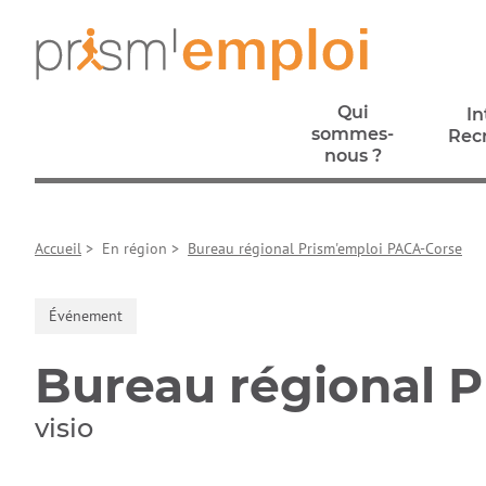
Aller au contenu principal
Aller à la navigation principale
Aller aux liens pied de page
Prism’emploi, retour à l'accueil
Qui
In
sommes-
Rec
nous ?
In
Qui
Rec
sommes-
Accueil
>
En région
>
Bureau régional Prism'emploi PACA-Corse
nous ?
Événement
Bureau régional 
visio