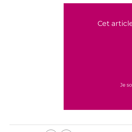
Cet artic
Je s