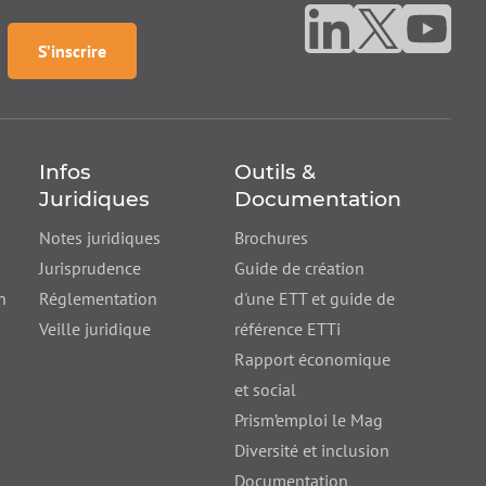
Nous suivre sur linke
Nous suivre sur
Nous suiv
à la
newsletter
S’inscrire
Infos
Outils &
Juridiques
Documentation
Notes juridiques
Brochures
Jurisprudence
Guide de création
n
Réglementation
d'une ETT et guide de
Veille juridique
référence ETTi
Rapport économique
et social
Prism’emploi le Mag
Diversité et inclusion
Documentation