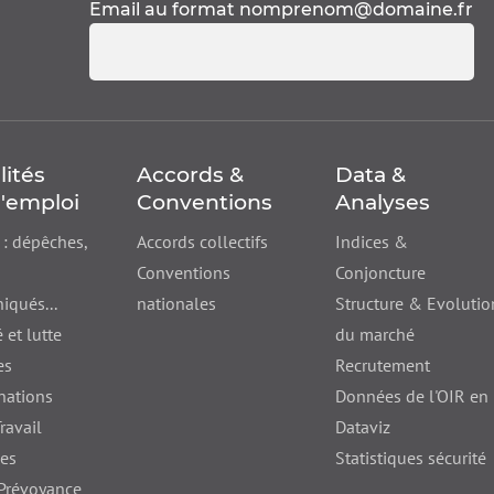
Email au format
nomprenom@domaine.fr
lités
Accords &
Data &
'emploi
Conventions
Analyses
 : dépêches,
Accords collectifs
Indices &
Conventions
Conjoncture
qués...
nationales
Structure & Evolutio
 et lutte
du marché
es
Recrutement
nations
Données de l'OIR en
ravail
Dataviz
nes
Statistiques sécurité
 Prévoyance