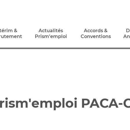
térim &
Actualités
Accords &
D
rutement
Prism'emploi
Conventions
An
térim &
Actualités
Accords &
D
rutement
Prism'emploi
Conventions
An
Prism'emploi PACA-