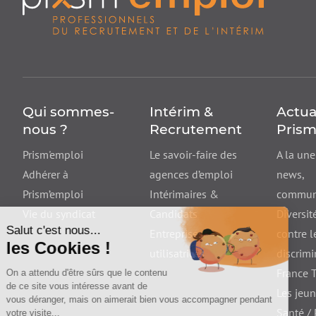
Qui sommes-
Intérim &
Actua
nous ?
Recrutement
Prism
Prism'emploi
Le savoir-faire des
A la une
Adhérer à
agences d’emploi
news
,
Prism’emploi
Intérimaires &
communi
Vie du syndicat
Candidats
Diversité
Entreprises
contre l
utilisatrices
discrimi
France T
Les jeu
Santé /