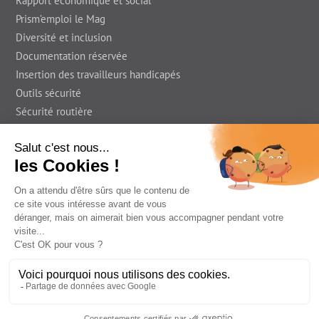
Rapport économique et social
Prism’emploi le Mag
Diversité et inclusion
Documentation réservée
Insertion des travailleurs handicapés
Outils sécurité
Sécurité routière
Presse
En région
Foire Aux Questions
Prism'emploi le Blog
Informations légales
Déclaration d’accessibilité
Contact
© Prism’emploi