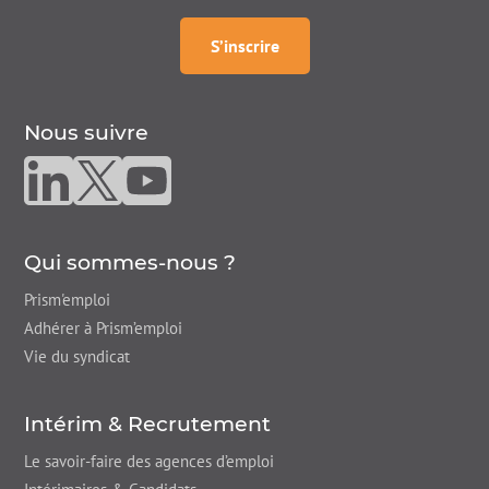
à la
newsletter
S’inscrire
Nous suivre
Nous suivre sur linkedin
Nous suivre sur twitter
Nous suivre sur youtube
Qui sommes-nous ?
Prism'emploi
Adhérer à Prism’emploi
Vie du syndicat
Intérim & Recrutement
Le savoir-faire des agences d’emploi