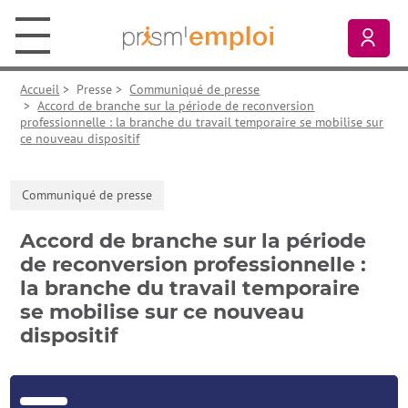
Aller au contenu principal
Aller à la navigation principale
Aller aux liens pied de page
Prism’emploi, retour à l'accueil
Mon
Accueil
>
Presse
>
Communiqué de presse
>
Accord de branche sur la période de reconversion
professionnelle : la branche du travail temporaire se mobilise sur
ce nouveau dispositif
Communiqué de presse
Accord de branche sur la période
de reconversion professionnelle :
la branche du travail temporaire
se mobilise sur ce nouveau
dispositif