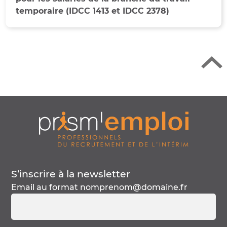
Retour en h
temporaire (IDCC 1413 et IDCC 2378)
S’inscrire à la
newsletter
Email au format
nomprenom@domaine.fr