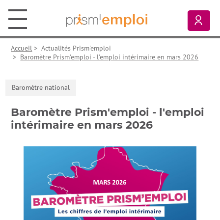
Aller au contenu principal
Aller à la navigation principale
Aller aux liens pied de page
Prism’emploi, retour à l'accueil
Mon
Accueil
>
Actualités Prism'emploi
>
Baromètre Prism'emploi - l'emploi intérimaire en mars 2026
Baromètre national
Baromètre Prism'emploi - l'emploi
intérimaire en mars 2026