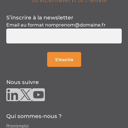
S’inscrire à la
newsletter
Email au format
nomprenom@domaine.fr
à la
newsletter
S’inscrire
Nous suivre
Nous suivre sur linkedin
Nous suivre sur twitter
Nous suivre sur youtube
Qui sommes-nous ?
Prism'emploi