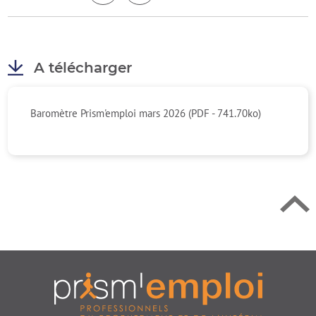
A télécharger
Retour en h
Baromètre Prism'emploi mars 2026 (PDF - 741.70ko)