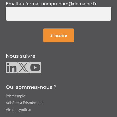
Email au format
nomprenom@domaine.fr
à la
newsletter
S’inscrire
Nous suivre
Nous suivre sur linkedin
Nous suivre sur twitter
Nous suivre sur youtube
Qui sommes-nous ?
Prism'emploi
Adhérer à Prism’emploi
Vie du syndicat