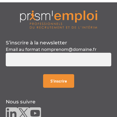
S’inscrire à la
newsletter
Email au format
nomprenom@domaine.fr
à la
newsletter
S’inscrire
Nous suivre
Nous suivre sur linkedin
Nous suivre sur twitter
Nous suivre sur youtube