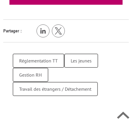
Partager :
Retour en h
Réglementation TT
Les jeunes
Gestion RH
Travail des étrangers / Détachement