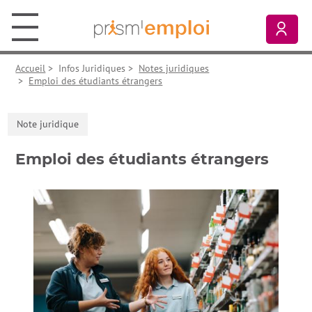
Aller au contenu principal
Aller à la navigation principale
Aller aux liens pied de page
Prism’emploi, retour à l'accueil
Mon
Accueil
>
Infos Juridiques
>
Notes juridiques
>
Emploi des étudiants étrangers
Note juridique
Emploi des étudiants étrangers