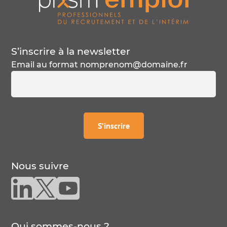
S’inscrire à la
newsletter
Email au format
nomprenom@domaine.fr
à la
newsletter
S’inscrire
Nous suivre
Nous suivre sur linkedin
Nous suivre sur twitter
Nous suivre sur youtube
Qui sommes-nous ?