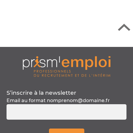
Retour en h
S’inscrire à la
newsletter
Email au format
nomprenom@domaine.fr