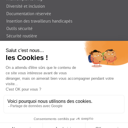
Diversité et inclusion
Documentation réservée
Insertion des travailleurs handicapés
Outils sécurité
Sécurité routière
Presse
En région
Foire Aux Questions
Prism'emploi le Blog
Informations légales
Déclaration d’accessibilité
Contact
© Prism’emploi