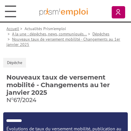
Aller au contenu principal
Aller à la navigation principale
Aller aux liens pied de page
Prism’emploi, retour à l'accueil
Mon
Accueil
>
Actualités Prism'emploi
>
A la une : dépêches, news, communiqués...
>
Dépêches
>
Nouveaux taux de versement mobilité - Changements au 1er
janvier 2025
Dépêche
Nouveaux taux de versement
mobilité - Changements au 1er
janvier 2025
N°67/2024
Évolutions de taux du versement mobilité, publication au