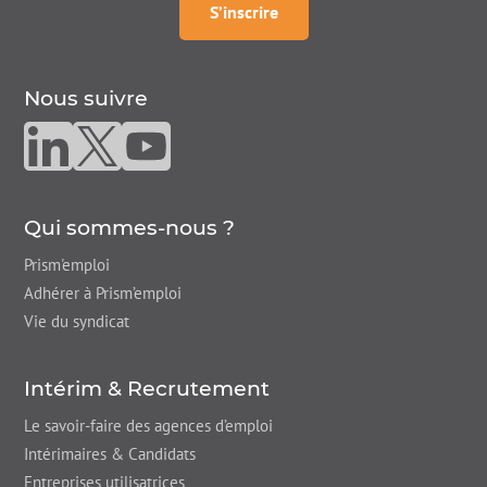
à la
newsletter
S’inscrire
Nous suivre
Nous suivre sur linkedin
Nous suivre sur twitter
Nous suivre sur youtube
Qui sommes-nous ?
Prism'emploi
Adhérer à Prism’emploi
Vie du syndicat
Intérim & Recrutement
Le savoir-faire des agences d’emploi
Intérimaires & Candidats
Entreprises utilisatrices