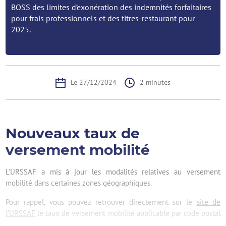
BOSS des limites d’exonération des indemnités forfaitaires
pour frais professionnels et des titres-restaurant pour
2025.
Le 27/12/2024
2 minutes
Nouveaux taux de
versement mobilité
L'URSSAF a mis à jour les modalités relatives au versement
mobilité dans certaines zones géographiques.
Pour rappel, vous pouvez retrouver directement sur le
site de
l’URSSAF
le taux de versement mobilité applicable par code postal
...