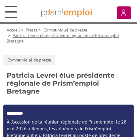
Aller au contenu principal
Aller à la navigation principale
Aller aux liens pied de page
Prism’emploi, retour à l'accueil
Mon
Accueil
>
Presse
>
Communiqué de presse
>
Patricia Levrel élue présidente régionale de Prism’emploi
Bretagne
Communiqué de presse
Patricia Levrel élue présidente
régionale de Prism’emploi
Bretagne
À l’occasion de la réunion régionale de Prism’emploi le 28
mai 2026 à Rennes, les adhérents de Prism’emploi
Bretagne ont élu Patricia Levrel au poste de présidente