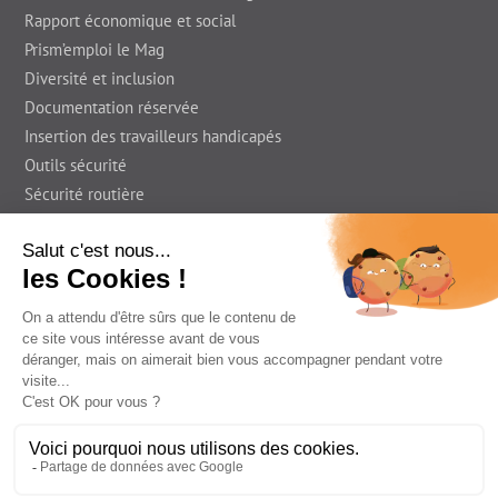
Rapport économique et social
Prism’emploi le Mag
Diversité et inclusion
Documentation réservée
Insertion des travailleurs handicapés
Outils sécurité
Sécurité routière
Presse
En région
Foire Aux Questions
Prism'emploi le Blog
Informations légales
Déclaration d’accessibilité
Contact