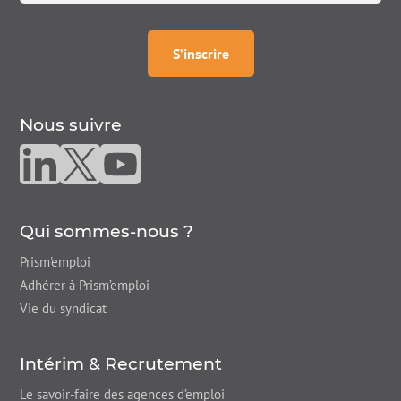
à la
newsletter
S’inscrire
Nous suivre
Nous suivre sur linkedin
Nous suivre sur twitter
Nous suivre sur youtube
Qui sommes-nous ?
Prism'emploi
Adhérer à Prism’emploi
Vie du syndicat
Intérim & Recrutement
Le savoir-faire des agences d’emploi