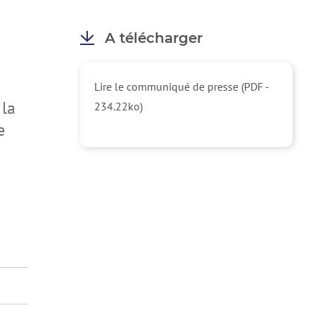
A télécharger
Lire le communiqué de presse (PDF -
 la
234.22ko)
e