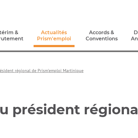
térim &
Actualités
Accords &
D
rutement
Prism'emploi
Conventions
An
térim &
Actualités
Accords &
D
rutement
Prism'emploi
Conventions
An
résident régional de Prism’emploi Martinique
lu président région