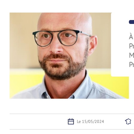
À
P
M
P
Le 15/05/2024