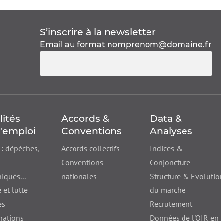
S’inscrire à la
newsletter
Email au format
nomprenom@domaine.fr
lités
Accords &
Data &
'emploi
Conventions
Analyses
 : dépêches,
Accords collectifs
Indices &
Conventions
Conjoncture
qués...
nationales
Structure & Evolutio
 et lutte
du marché
es
Recrutement
nations
Données de l'OIR en