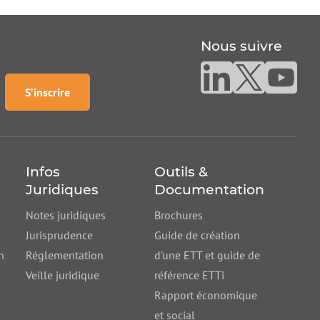
Nous suivre
Nous suivre sur linke
Nous suivre sur
Nous suiv
à la
newsletter
S’inscrire
Infos
Outils &
Juridiques
Documentation
Notes juridiques
Brochures
Jurisprudence
Guide de création
n
Réglementation
d'une ETT et guide de
Veille juridique
référence ETTi
Rapport économique
et social