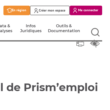
En région
Me connecter
Créer mon espace
ata &
Infos
Outils &
alyses
Juridiques
Documentation
Imprimer
ata &
Infos
Outils &
Réglage
alyses
Juridiques
Documentation
al de Prism’emploi