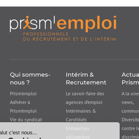
Qui sommes-
Intérim &
Actua
nous ?
Recrutement
Prism
Prism'emploi
Le savoir-faire des
A la une
Adhérer à
agences d’emploi
news
,
Prism’emploi
Intérimaires &
communi
Vie du syndicat
Candidats
Diversité
Entreprises
contre l
utilisatrices
discrimi