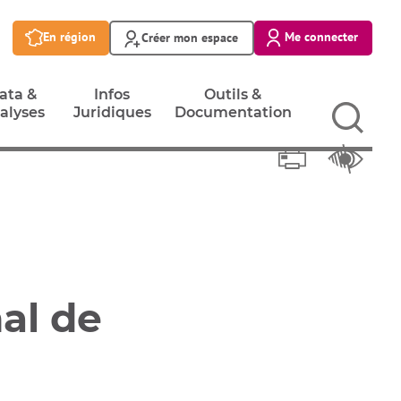
En région
Me connecter
Créer mon espace
ata &
Infos
Outils &
alyses
Juridiques
Documentation
Imprimer
ata &
Infos
Outils &
Réglage
alyses
Juridiques
Documentation
nal de