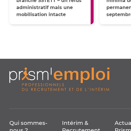
branche SSTETT – un refus
minima de
administratif mais une
permanent
mobilisation intacte
septembr
Qui sommes-
Intérim &
Actua
nous ?
Recrutement
Prism