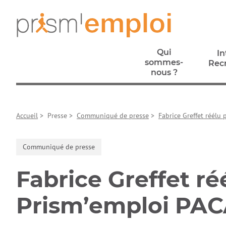
Aller au contenu principal
Aller à la navigation principale
Aller aux liens pied de page
Prism’emploi, retour à l'accueil
Qui
In
sommes-
Rec
nous ?
In
Qui
Rec
sommes-
Accueil
>
Presse
>
Communiqué de presse
>
Fabrice Greffet réélu
nous ?
Communiqué de presse
Fabrice Greffet ré
Prism’emploi PAC