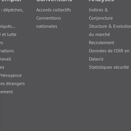
 : dépêches,
Accords collectifs
Indices &
Conventions
Conjoncture
qués...
nationales
Structure & Evolutio
 et lutte
du marché
es
Recrutement
nations
Données de l'OIR en
ravail
Dataviz
nes
Statistiques sécurité
 Prévoyance
des étrangers
hement