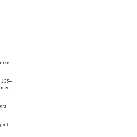
Corse
 1054
emiers
ars
part