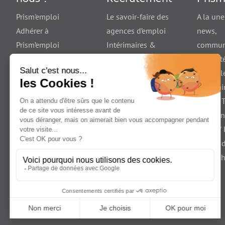
Prism'emploi
Le savoir-faire des
A la une
Adhérer à
agences d’emploi
news
,
Prism’emploi
Intérimaires &
communi
Vie du syndicat
Candidats
Diversité
Entreprises
contre l
utilisatrices
discrimi
France T
Les jeu
Santé /
Travail 
/ Détac