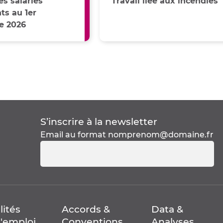
s salariés
Travail liée aux incendies
s au 1er
e 2026
S’inscrire à la
newsletter
Email au format
nomprenom@domaine.fr
lités
Accords &
Data &
'emploi
Conventions
Analyses