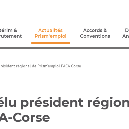
térim &
Actualités
Accords &
D
rutement
Prism'emploi
Conventions
An
térim &
Actualités
Accords &
D
rutement
Prism'emploi
Conventions
An
 président régional de Prism’emploi PACA-Corse
élu président régio
A-Corse