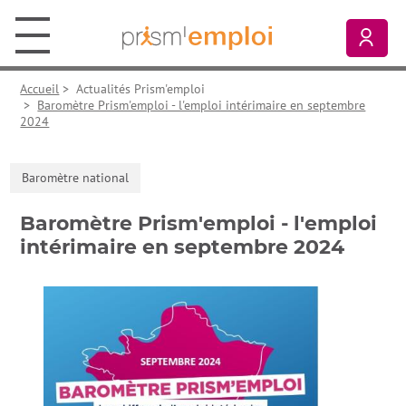
Aller au contenu principal
Aller à la navigation principale
Aller aux liens pied de page
Prism’emploi, retour à l'accueil
Mon
Accueil
>
Actualités Prism'emploi
>
Baromètre Prism'emploi - l'emploi intérimaire en septembre
2024
Baromètre national
Baromètre Prism'emploi - l'emploi
intérimaire en septembre 2024