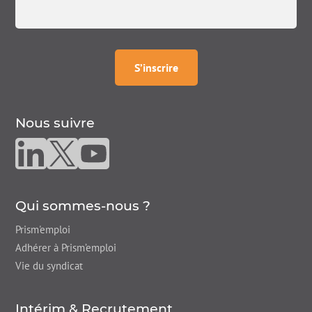
à la
newsletter
S’inscrire
Nous suivre
Nous suivre sur linkedin
Nous suivre sur twitter
Nous suivre sur youtube
Qui sommes-nous ?
Prism'emploi
Adhérer à Prism’emploi
Vie du syndicat
Intérim & Recrutement